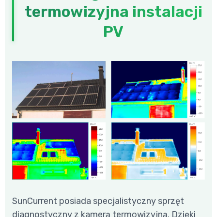
termowizyjna instalacji
PV
SunCurrent posiada specjalistyczny sprzęt
diagnostyczny z kamerą termowizyjną. Dzięki