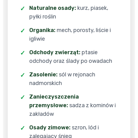
Naturalne osady:
kurz, piasek,
pyłki roślin
Organika:
mech, porosty, liście i
igliwie
Odchody zwierząt:
ptasie
odchody oraz ślady po owadach
Zasolenie:
sól w rejonach
nadmorskich
Zanieczyszczenia
przemysłowe:
sadza z kominów i
zakładów
Osady zimowe:
szron, lód i
zalegający śnieg