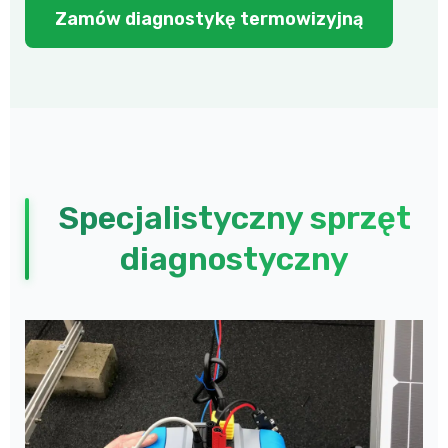
Zamów diagnostykę termowizyjną
Specjalistyczny sprzęt
diagnostyczny