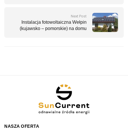
wielorodzinnym o mocy 10 kW
Next Post
Instalacja fotowoltaiczna Wełpin
(kujawsko – pomorskie) na domu
jednorodzinnym o mocy 8,6 kW
NASZA OFERTA