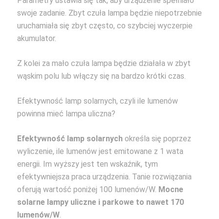
Parametry ustawia się tak, aby urządzenie spełniało
swoje zadanie. Zbyt czuła lampa będzie niepotrzebnie
uruchamiała się zbyt często, co szybciej wyczerpie
akumulator.
Z kolei za mało czuła lampa będzie działała w zbyt
wąskim polu lub włączy się na bardzo krótki czas.
Efektywność lamp solarnych, czyli ile lumenów
powinna mieć lampa uliczna?
Efektywność lamp solarnych
określa się poprzez
wyliczenie, ile lumenów jest emitowane z 1 wata
energii. Im wyższy jest ten wskaźnik, tym
efektywniejsza praca urządzenia. Tanie rozwiązania
oferują wartość poniżej 100 lumenów/W.
Mocne
solarne lampy uliczne i parkowe to nawet 170
lumenów/W
.